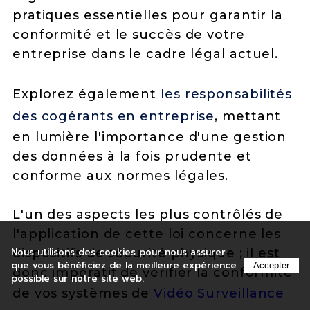
pratiques essentielles pour garantir la
conformité et le succès de votre
entreprise dans le cadre légal actuel.
Explorez également
les responsabilités
des cogérants en entreprise
, mettant
en lumière l'importance d'une gestion
des données à la fois prudente et
conforme aux normes légales.
L'un des aspects les plus contrôlés de
l'application de cette loi concerne les
dispositifs de sécurité physique ; il est
Nous utilisons des cookies pour nous assurer
que vous bénéficiez de la meilleure expérience
Accepter
donc impératif de vérifier la conformité
possible sur notre site web.
de vos systèmes de
Vidéo Surveillance