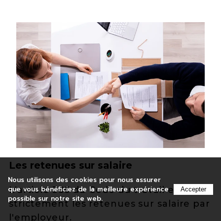
Les retenues sur salaire
Nous utilisons des cookies pour nous assurer
que vous bénéficiez de la meilleure expérience
L'article 385 du Code du travail encadre
Accepter
possible sur notre site web.
strictement les retenues sur salaire par
l'employeur.